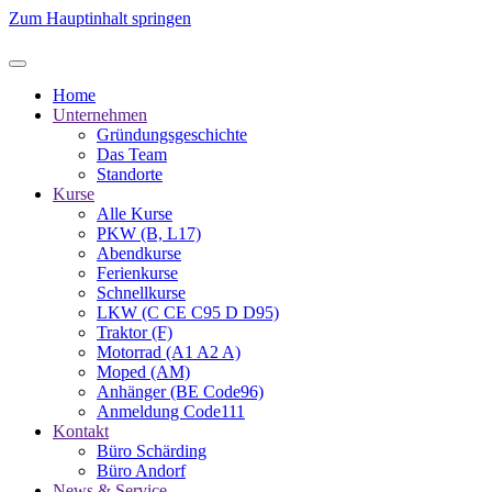
Zum Hauptinhalt springen
Home
Unternehmen
Gründungsgeschichte
Das Team
Standorte
Kurse
Alle Kurse
PKW (B, L17)
Abendkurse
Ferienkurse
Schnellkurse
LKW (C CE C95 D D95)
Traktor (F)
Motorrad (A1 A2 A)
Moped (AM)
Anhänger (BE Code96)
Anmeldung Code111
Kontakt
Büro Schärding
Büro Andorf
News & Service