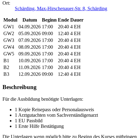
Ort:
Schärding, Max-Hirschenauer-Str. 8, Schärding
Modul
Datum
Beginn
Ende
Dauer
GW1
04.09.2026
17:00
20:40
4 EH
GW2
05.09.2026
09:00
12:40
4 EH
GW3
07.09.2026
17:00
20:40
4 EH
GW4
08.09.2026
17:00
20:40
4 EH
GW5
09.09.2026
17:00
20:40
4 EH
B1
10.09.2026
17:00
20:40
4 EH
B2
11.09.2026
17:00
20:40
4 EH
B3
12.09.2026
09:00
12:40
4 EH
Beschreibung
Für die Ausbildung benötigte Unterlagen:
1 Kopie Reisepass oder Personalausweis
1 Arztgutachten vom Sachverständigenarzt
1 EU Passbild
1 Erste Hilfe Bestätigung
Die Unterlagen wenn möglich bitte zu Beginn des Kurses mitbringen 