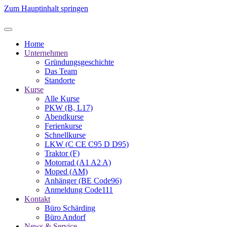
Zum Hauptinhalt springen
Home
Unternehmen
Gründungsgeschichte
Das Team
Standorte
Kurse
Alle Kurse
PKW (B, L17)
Abendkurse
Ferienkurse
Schnellkurse
LKW (C CE C95 D D95)
Traktor (F)
Motorrad (A1 A2 A)
Moped (AM)
Anhänger (BE Code96)
Anmeldung Code111
Kontakt
Büro Schärding
Büro Andorf
News & Service