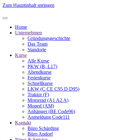
Zum Hauptinhalt springen
Home
Unternehmen
Gründungsgeschichte
Das Team
Standorte
Kurse
Alle Kurse
PKW (B, L17)
Abendkurse
Ferienkurse
Schnellkurse
LKW (C CE C95 D D95)
Traktor (F)
Motorrad (A1 A2 A)
Moped (AM)
Anhänger (BE Code96)
Anmeldung Code111
Kontakt
Büro Schärding
Büro Andorf
News & Service