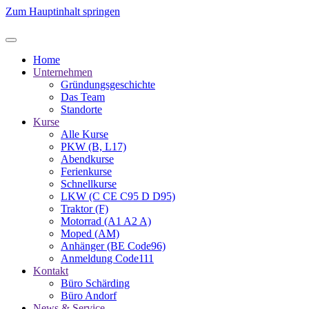
Zum Hauptinhalt springen
Home
Unternehmen
Gründungsgeschichte
Das Team
Standorte
Kurse
Alle Kurse
PKW (B, L17)
Abendkurse
Ferienkurse
Schnellkurse
LKW (C CE C95 D D95)
Traktor (F)
Motorrad (A1 A2 A)
Moped (AM)
Anhänger (BE Code96)
Anmeldung Code111
Kontakt
Büro Schärding
Büro Andorf
News & Service