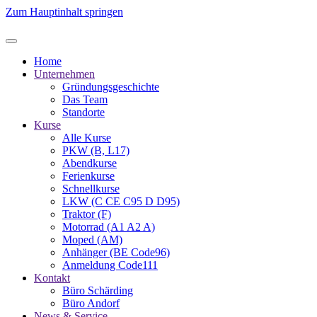
Zum Hauptinhalt springen
Home
Unternehmen
Gründungsgeschichte
Das Team
Standorte
Kurse
Alle Kurse
PKW (B, L17)
Abendkurse
Ferienkurse
Schnellkurse
LKW (C CE C95 D D95)
Traktor (F)
Motorrad (A1 A2 A)
Moped (AM)
Anhänger (BE Code96)
Anmeldung Code111
Kontakt
Büro Schärding
Büro Andorf
News & Service