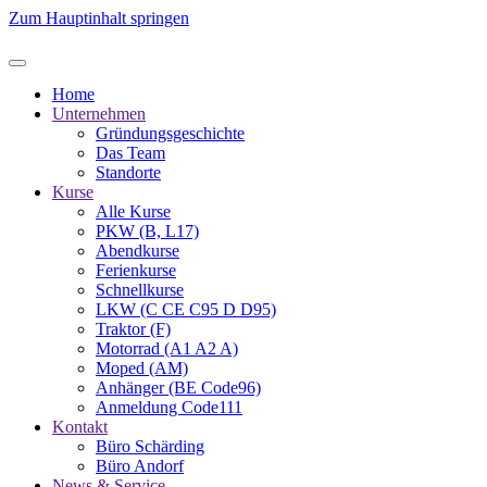
Zum Hauptinhalt springen
Home
Unternehmen
Gründungsgeschichte
Das Team
Standorte
Kurse
Alle Kurse
PKW (B, L17)
Abendkurse
Ferienkurse
Schnellkurse
LKW (C CE C95 D D95)
Traktor (F)
Motorrad (A1 A2 A)
Moped (AM)
Anhänger (BE Code96)
Anmeldung Code111
Kontakt
Büro Schärding
Büro Andorf
News & Service