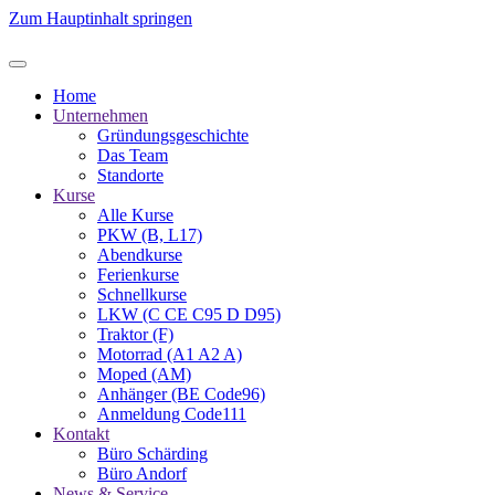
Zum Hauptinhalt springen
Home
Unternehmen
Gründungsgeschichte
Das Team
Standorte
Kurse
Alle Kurse
PKW (B, L17)
Abendkurse
Ferienkurse
Schnellkurse
LKW (C CE C95 D D95)
Traktor (F)
Motorrad (A1 A2 A)
Moped (AM)
Anhänger (BE Code96)
Anmeldung Code111
Kontakt
Büro Schärding
Büro Andorf
News & Service